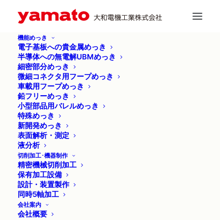
機能めっき
電子基板への貴金属めっき
半導体への無電解UBMめっき
細密部分めっき
微細コネクタ用フープめっき
車載用フープめっき
シアン系原材料（青化
鉛フリーめっき
小型部品用バレルめっき
物）の変更に伴う現状に
特殊めっき
新開発めっき
ついて（第４版）
表面解析・測定
液分析
切削加工･機器制作
精密機械切削加工
保有加工設備
設計・装置製作
同時5軸加工
会社案内
会社概要