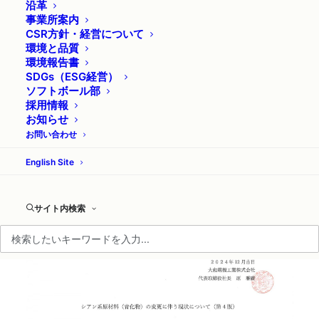
沿革
事業所案内
CSR方針・経営について
環境と品質
シアン系原材料（青化物）
環境報告書
SDGs（ESG経営）
ソフトボール部
の変更に伴う現状について
採用情報
お知らせ
（第４版）
お問い合わせ
English Site
2024年12月20日
|
IN
お知らせ
サイト内検索