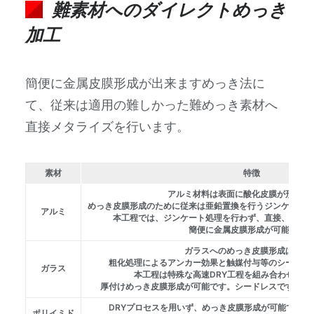
難素材へのダイレクトめっき
加工
簡便に金属皮膜形成が出来ますめっき法に
て、従来は適用の難しかった難めっき素材へ
直接メタライズを行います。
素材
特徴
アルミ材料は表面に酸化皮膜が形成し
めっき皮膜形成のために従来は亜鉛置換を行うジンケート
アルミ
本工程では、ジンケート処理を行わず、直接、めっ
簡便に金属皮膜形成が可能です
ガラスへのめっき皮膜形成は従来
粗化処理によるアンカー効果と触媒付与等のシード層
ガラス
本工程は特殊な高速DRY工程を組み合わせるこ
厚付けめっき皮膜形成が可能です。シードレスですので
DRYプロセスを用いず、めっき皮膜形成が可能です。
ポリイミド