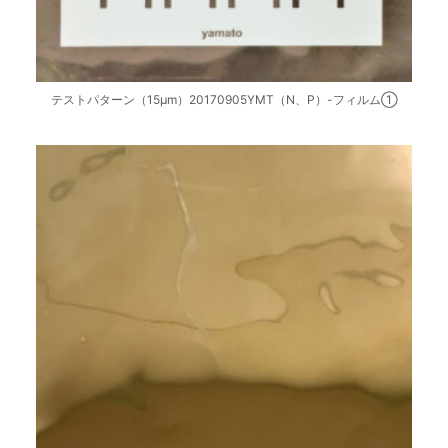
テストパターン（15μm）20170905YMT（N、P）-フィルム①