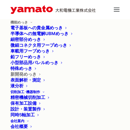
半導体への無電解UBMめっき
細密部分めっき
機能めっき
電子基板への貴金属めっき
半導体への無電解UBMめっき
微細コネクタ用フープめっき
細密部分めっき
微細コネクタ用フープめっき
車載用フープめっき
車載用フープめっき
鉛フリーめっき
鉛フリーめっき
小型部品用バレルめっき
新開発めっき
特殊めっき
小型部品用バレルめっき
新開発めっき
表面解析・測定
特殊めっき
マイクロエレクトロニクス分野における
微細
液分析
切削加工･機器制作
化及び素材の多様化に対して、
当社におきま
新開発めっき
精密機械切削加工
しては専門技術・研究開発スタッフを配置
保有加工設備
表面解析・測定
設計・装置製作
し、
次世代を担う新しいめっき技術の開発を
同時5軸加工
液分析
進め、
お客様の多彩なニーズにお応えするよ
会社案内
会社概要
う日々邁進しています。