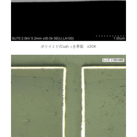
ポリイミド/Cuめっき界面 x30K