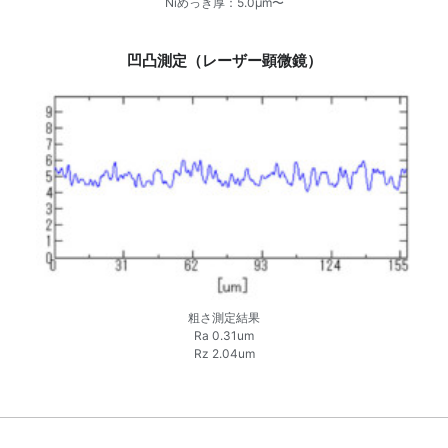
Niめっき厚：5.0μm〜
凹凸測定（レーザー顕微鏡）
粗さ測定結果
Ra 0.31um
Rz 2.04um