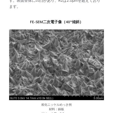
す。表面全体に凹凸があり、Rzは2.0μmを超えており
ます。
FE-SEM二次電子像（40°傾斜）
粗化ニッケルめっき例
材料：銅板