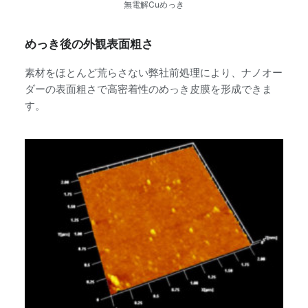
無電解Cuめっき
めっき後の外観表面粗さ
素材をほとんど荒らさない弊社前処理により、ナノオー
ダーの表面粗さで高密着性のめっき皮膜を形成できま
す。