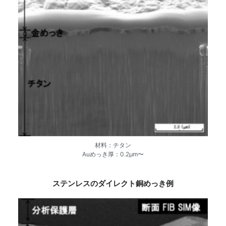
材料：チタン
Auめっき厚：0.2μm〜
ステンレスのダイレクト銅めっき例