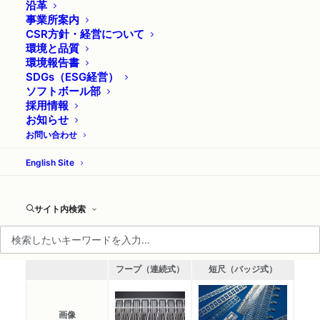
沿革
事業所案内
CSR方針・経営について
環境と品質
環境報告書
SDGs（ESG経営）
ソフトボール部
採用情報
お知らせ
お問い合わせ
機能めっき
English Site
サイト内検索
部分めっき加工
フープ（連続式）
短尺（バッジ式）
画像