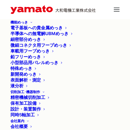
機能めっき
電子基板への貴金属めっき
半導体への無電解UBMめっき
細密部分めっき
微細コネクタ用フープめっき
車載用フープめっき
鉛フリーめっき
小型部品用バレルめっき
特殊めっき
採用
新開発めっき
表面解析・測定
液分析
切削加工･機器制作
精密機械切削加工
保有加工設備
設計・装置製作
同時5軸加工
会社案内
会社概要