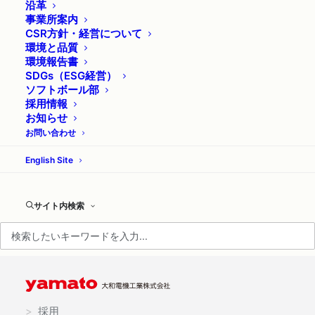
沿革
事業所案内
CSR方針・経営について
環境と品質
環境報告書
採用情報を更新しました
SDGs（ESG経営）
ソフトボール部
採用
採用情報
2026年6月16日
お知らせ
お問い合わせ
いつもホームページを御覧いただきありがとうございま
す。 弊社採用ページの情報を更新しました。 弊社では
English Site
年間を通じて採用活動を行っております。 ぜひご参考
にしてください。 https://yamato-elec.co.jp/recruit/
……
サイト内検索
>
採用